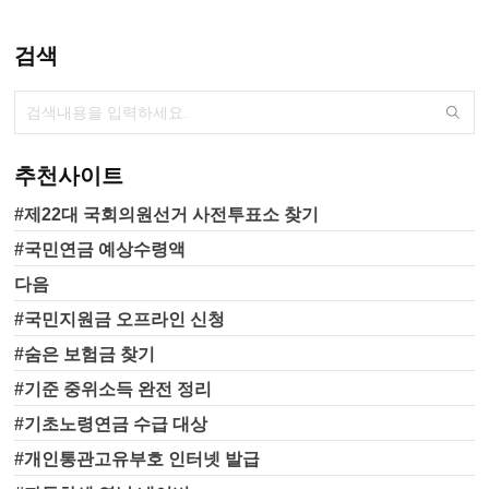
서나 투표가 가능합니다. 중앙선
관위 홈페이지(www.nec.go.kr)와
포털사이트에서도 가장 가까운
검색
사전투표소를 찾아보실 수 있습
니다. 본 투표는 6월 1일(수)에 진
행됩니다. 선거일 투표는 주소지
관할 지정된 투표소에서 가능하
구요. 역시 지난 대선 보다는 관
추천사이트
심도가 좀 덜하겠지만, 이번 선거
도 잘 치러졌으면 좋겠습니다. 투
#제22대 국회의원선거 사전투표소 찾기
표율 잠시 살펴보면요. 제 20대..
#국민연금 예상수령액
다음
#국민지원금 오프라인 신청
#숨은 보험금 찾기
#기준 중위소득 완전 정리
#기초노령연금 수급 대상
#개인통관고유부호 인터넷 발급