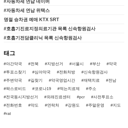
#자동차세 연납 네이버
#자동차세 연납 위택스
명절 승차권 예매 KTX SRT
#호흡기진료지정의료기관 목록 신속항원검사
#호흡기전담클리닉 목록 신속항원검사
태그
야간약국
전북
지방선거
서울시
부산
약국
투표소찾기
심야약국
전화처방
신속항원검사
주변약국
길찾기
약국영업시간
재택치료
전남
팍스로비드
코로나19
먹는치료제
주소
전국동시지방선거
외래진료센터
pcr
사전투표소
전화번호
약도
연락처
강원도
주말운영
지도
rat