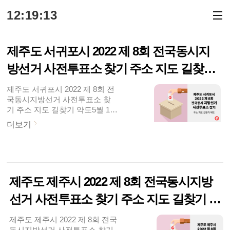
본문 바로가기
12:19:13
제주도 서귀포시 2022 제 8회 전국동시지
방선거 사전투표소 찾기 주소 지도 길찾기
약도
제주도 서귀포시 2022 제 8회 전
국동시지방선거 사전투표소 찾
기 주소 지도 길찾기 약도5월 19
일(목)부터 제 8회 전국동시지방
더보기
선거 선거운동이 시작되었습니
다. 31일(화)까지 진행되구요.중
앙선거관리위원회는 5월 27일
(금), 28일(토) 시간은 매일 오전
6시 부터 오후 6시까지, 이틀간
제주도 제주시 2022 제 8회 전국동시지방
사전투표를 실시한다고 밝혔는
데요. 전국에 설치된 사전투표소
선거 사전투표소 찾기 주소 지도 길찾기 약
어디서나 투표가 가능합니다. 중
앙선관위 홈페이지
도
제주도 제주시 2022 제 8회 전국
(www.nec.go.kr)와 포털사이트에
동시지방선거 사전투표소 찾기