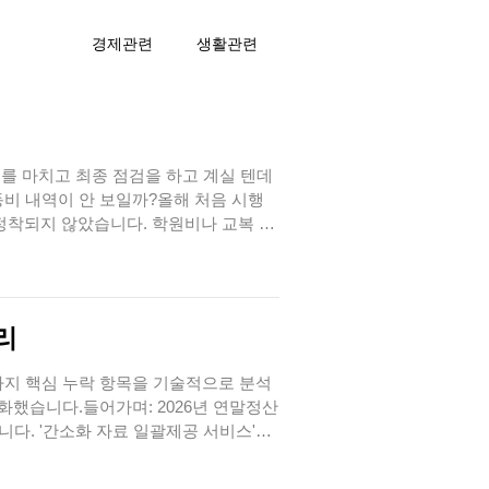
경제관련
생활관련
비를 마치고 최종 점검을 하고 계실 텐데
동비 내역이 안 보일까?올해 처음 시행
정착되지 않았습니다. 학원비나 교복 구
치기 쉽습니다.긴급 체크리스트: 오늘 해
니다.1. 적격 증빙 확..
리
4가지 핵심 누락 항목을 기술적으로 분석
화했습니다.들어가며: 2026년 연말정산
니다. '간소화 자료 일괄제공 서비스'를
 달할 수 있습니다.1. 홈택스 간소화
장애인 보장구구입처의 자료..