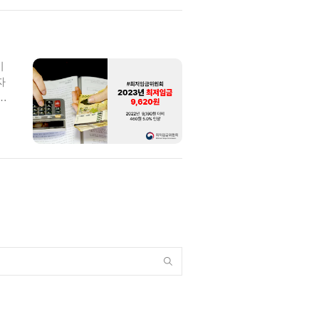
비
자
되
안으
해