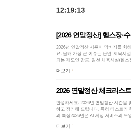
본문 바로가기
12:19:13
[2026 연말정산] 헬스장
2026년 연말정산 시즌이 막바지를 향해
요. 올해 가장 큰 이슈는 단연 '체육시
되는 제도인 만큼, 일선 체육시설(헬스
입비가 종종 누락되는 것과 같은 이치입
더보기
야 할 일다음 주면 회사 내부 시스템이 
2026 연말정산 체크리스트
안녕하세요. 2026년 연말정산 시즌을 
하고 정리해 드립니다. 특히 티스토리 
의 특징2026년은 AI 세정 서비스의 
이용하더라도 아래 4가지 항목은 반드시
더보기
서비스 vs 수동 제출 필요 항목 비교