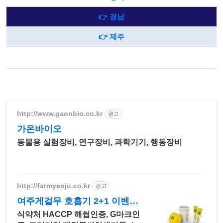
👉 경남
👉 제주
http://www.gaonbio.co.kr
광고
가온바이오
동물용 실험장비, 연구장비, 과학기기, 행동장비
http://farmyeoju.co.kr
광고
여주게걸무 호흡기 2+1 이벤트,
파우치증정
식약처 HACCP 해썹인증, G마크인