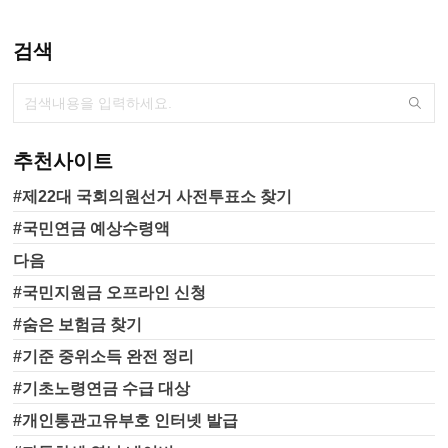
서나 투표가 가능합니다. 중앙선
관위 홈페이지(www.nec.go.kr)와
포털사이트에서도 가장 가까운
검색
사전투표소를 찾아보실 수 있습
니다. 본 투표는 6월 1일(수)에 진
행됩니다. 선거일 투표는 주소지
관할 지정된 투표소에서 가능하
구요. 역시 지난 대선 보다는 관
추천사이트
심도가 좀 덜하겠지만, 이번 선거
도 잘 치러졌으면 좋겠습니다. 투
#제22대 국회의원선거 사전투표소 찾기
표율 잠시 살펴보면요. 제 20대..
#국민연금 예상수령액
다음
#국민지원금 오프라인 신청
#숨은 보험금 찾기
#기준 중위소득 완전 정리
#기초노령연금 수급 대상
#개인통관고유부호 인터넷 발급