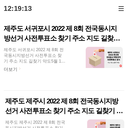
본문 바로가기
12:19:13
제주도 서귀포시 2022 제 8회 전국동시지
방선거 사전투표소 찾기 주소 지도 길찾기
약도
제주도 서귀포시 2022 제 8회 전
국동시지방선거 사전투표소 찾
기 주소 지도 길찾기 약도5월 19
일(목)부터 제 8회 전국동시지방
더보기
선거 선거운동이 시작되었습니
다. 31일(화)까지 진행되구요.중
앙선거관리위원회는 5월 27일
(금), 28일(토) 시간은 매일 오전
6시 부터 오후 6시까지, 이틀간
제주도 제주시 2022 제 8회 전국동시지방
사전투표를 실시한다고 밝혔는
데요. 전국에 설치된 사전투표소
선거 사전투표소 찾기 주소 지도 길찾기 약
어디서나 투표가 가능합니다. 중
앙선관위 홈페이지
도
제주도 제주시 2022 제 8회 전국
(www.nec.go.kr)와 포털사이트에
동시지방선거 사전투표소 찾기