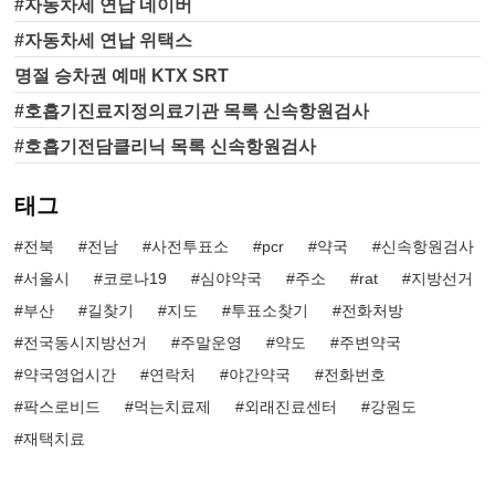
#자동차세 연납 네이버
#자동차세 연납 위택스
명절 승차권 예매 KTX SRT
#호흡기진료지정의료기관 목록 신속항원검사
#호흡기전담클리닉 목록 신속항원검사
태그
전북
전남
사전투표소
pcr
약국
신속항원검사
서울시
코로나19
심야약국
주소
rat
지방선거
부산
길찾기
지도
투표소찾기
전화처방
전국동시지방선거
주말운영
약도
주변약국
약국영업시간
연락처
야간약국
전화번호
팍스로비드
먹는치료제
외래진료센터
강원도
재택치료