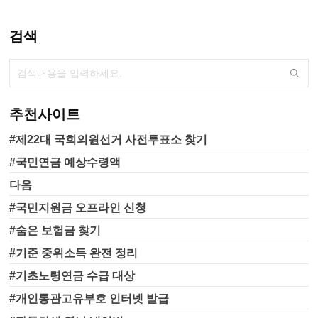
서나 투표가 가능합니다. 중앙선
관위 홈페이지(www.nec.go.kr)와
포털사이트에서도 가장 가까운
검색
사전투표소를 찾아보실 수 있습
니다. 본 투표는 6월 1일(수)에 진
행됩니다. 선거일 투표는 주소지
관할 지정된 투표소에서 가능하
구요. 역시 지난 대선 보다는 관
추천사이트
심도가 좀 덜하겠지만, 이번 선거
도 잘 치러졌으면 좋겠습니다. 투
#제22대 국회의원선거 사전투표소 찾기
표율 잠시 살펴보면요. 제 20대..
#국민연금 예상수령액
다음
#국민지원금 오프라인 신청
#숨은 보험금 찾기
#기준 중위소득 완전 정리
#기초노령연금 수급 대상
#개인통관고유부호 인터넷 발급