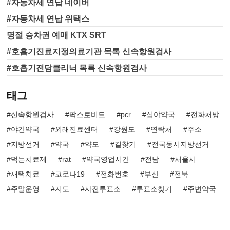
#자동차세 연납 네이버
#자동차세 연납 위택스
명절 승차권 예매 KTX SRT
#호흡기진료지정의료기관 목록 신속항원검사
#호흡기전담클리닉 목록 신속항원검사
태그
신속항원검사
팍스로비드
pcr
심야약국
전화처방
야간약국
외래진료센터
강원도
연락처
주소
지방선거
약국
약도
길찾기
전국동시지방선거
먹는치료제
rat
약국영업시간
전남
서울시
재택치료
코로나19
전화번호
부산
전북
주말운영
지도
사전투표소
투표소찾기
주변약국