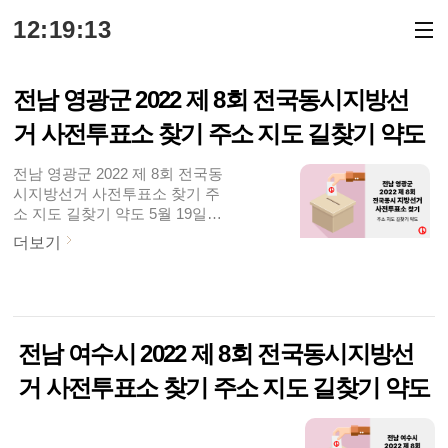
본문 바로가기
12:19:13
전남 영광군 2022 제 8회 전국동시지방선
거 사전투표소 찾기 주소 지도 길찾기 약도
전남 영광군 2022 제 8회 전국동
시지방선거 사전투표소 찾기 주
소 지도 길찾기 약도 5월 19일
(목)부터 제 8회 전국동시지방선
더보기
거 선거운동이 시작되었습니다.
31일(화)까지 진행되구요. 중앙
선거관리위원회는 5월 27일(금),
28일(토) 시간은 매일 오전 6시
부터 오후 6시까지, 이틀간 사전
전남 여수시 2022 제 8회 전국동시지방선
투표를 실시한다고 밝혔는데요.
전국에 설치된 사전투표소 어디
거 사전투표소 찾기 주소 지도 길찾기 약도
서나 투표가 가능합니다. 중앙선
관위 홈페이지(www.nec.go.kr)와
포털사이트에서도 가장 가까운