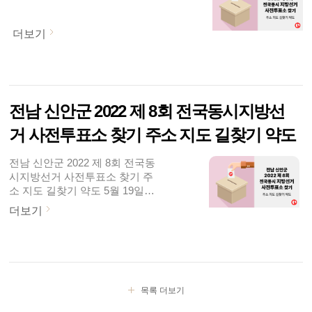
사전투표소를 찾아보실 수 있습
니다. 본 투표는 6월 1일(수)에 진
행됩니다. 선거일 투표는 주소지
더보기
관할 지정된 투표소에서 가능하
구요. 역시 지난 대선 보다는 관
심도가 좀 덜하겠지만, 이번 선거
도 잘 치러졌으면 좋겠습니다. 투
표율 잠시 살펴보면요. 제 20대..
전남 신안군 2022 제 8회 전국동시지방선
거 사전투표소 찾기 주소 지도 길찾기 약도
전남 신안군 2022 제 8회 전국동
시지방선거 사전투표소 찾기 주
소 지도 길찾기 약도 5월 19일
(목)부터 제 8회 전국동시지방선
더보기
거 선거운동이 시작되었습니다.
31일(화)까지 진행되구요. 중앙
선거관리위원회는 5월 27일(금),
28일(토) 시간은 매일 오전 6시
부터 오후 6시까지, 이틀간 사전
투표를 실시한다고 밝혔는데요.
목록 더보기
전국에 설치된 사전투표소 어디